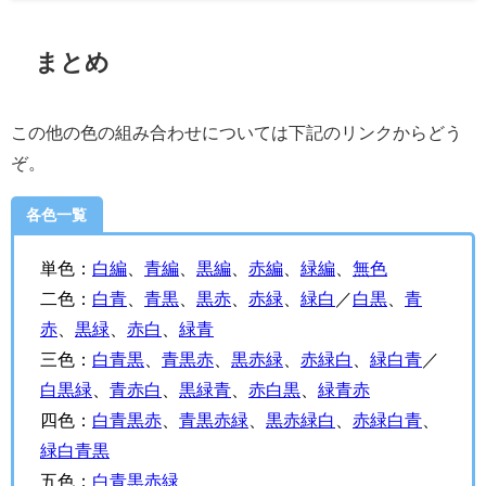
まとめ
この他の色の組み合わせについては下記のリンクからどう
ぞ。
各色一覧
単色：
白編
、
青編
、
黒編
、
赤編
、
緑編
、
無色
二色：
白青
、
青黒
、
黒赤
、
赤緑
、
緑白
／
白黒
、
青
赤
、
黒緑
、
赤白
、
緑青
三色：
白青黒
、
青黒赤
、
黒赤緑
、
赤緑白
、
緑白青
／
白黒緑
、
青赤白
、
黒緑青
、
赤白黒
、
緑青赤
四色：
白青黒赤
、
青黒赤緑
、
黒赤緑白
、
赤緑白青
、
緑白青黒
五色：
白青黒赤緑