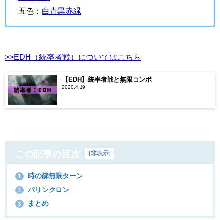
五色：
白青黒赤緑
>>EDH（統率者戦）についてはこちら
【EDH】統率者戦と無限コンボ
2020.4.19
この記事の目次
[
非表示
]
時の篩無限ターン
1
パリンクロン
2
まとめ
3