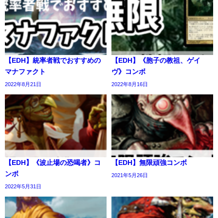
【EDH】統率者戦でおすすめの
【EDH】《胞子の教祖、ゲイ
マナファクト
ヴ》コンボ
2022年8月21日
2022年8月16日
【EDH】《波止場の恐喝者》コ
【EDH】無限頑強コンボ
ンボ
2021年5月26日
2022年5月31日