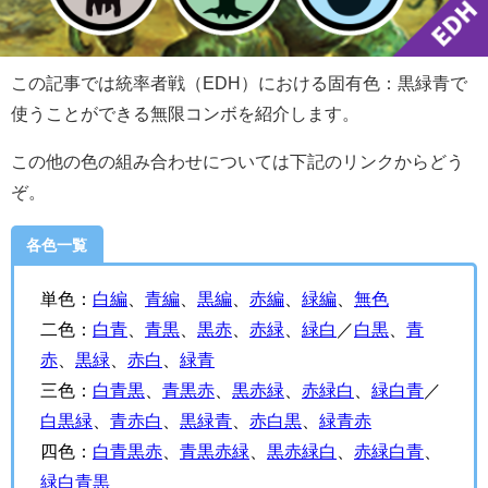
この記事では統率者戦（EDH）における固有色：黒緑青で
使うことができる無限コンボを紹介します。
この他の色の組み合わせについては下記のリンクからどう
ぞ。
各色一覧
単色：
白編
、
青編
、
黒編
、
赤編
、
緑編
、
無色
二色：
白青
、
青黒
、
黒赤
、
赤緑
、
緑白
／
白黒
、
青
赤
、
黒緑
、
赤白
、
緑青
三色：
白青黒
、
青黒赤
、
黒赤緑
、
赤緑白
、
緑白青
／
白黒緑
、
青赤白
、
黒緑青
、
赤白黒
、
緑青赤
四色：
白青黒赤
、
青黒赤緑
、
黒赤緑白
、
赤緑白青
、
緑白青黒