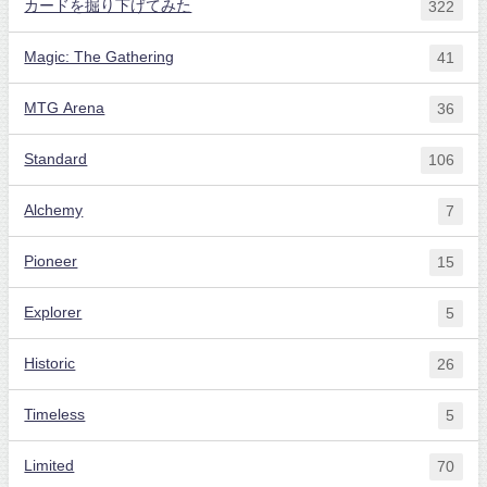
カードを掘り下げてみた
322
Magic: The Gathering
41
MTG Arena
36
Standard
106
Alchemy
7
Pioneer
15
Explorer
5
Historic
26
Timeless
5
Limited
70