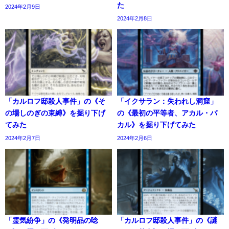
た
2024年2月9日
2024年2月8日
「カルロフ邸殺人事件」の《そ
「イクサラン：失われし洞窟」
の場しのぎの束縛》を掘り下げ
の《最初の平等者、アカル・パ
てみた
カル》を掘り下げてみた
2024年2月7日
2024年2月6日
「霊気紛争」の《発明品の唸
「カルロフ邸殺人事件」の《謎