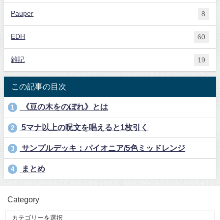
Pauper
8
EDH
60
雑記
19
この記事の目次
《豆の木をのぼれ》とは
1
5マナ以上の呪文を唱えると1枚引く
2
サンプルデッキ：パイオニア/5色ミッドレンジ
3
まとめ
4
Category