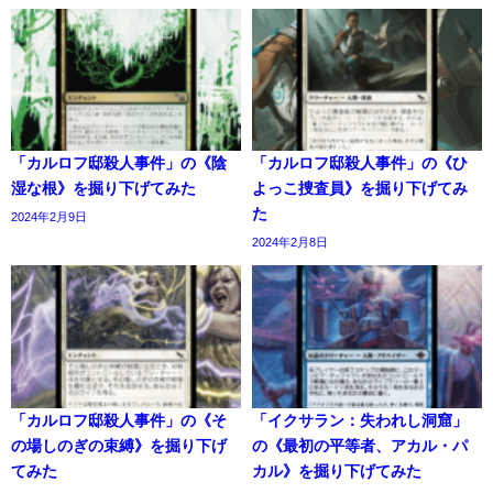
「カルロフ邸殺人事件」の《陰
「カルロフ邸殺人事件」の《ひ
湿な根》を掘り下げてみた
よっこ捜査員》を掘り下げてみ
た
2024年2月9日
2024年2月8日
「カルロフ邸殺人事件」の《そ
「イクサラン：失われし洞窟」
の場しのぎの束縛》を掘り下げ
の《最初の平等者、アカル・パ
てみた
カル》を掘り下げてみた