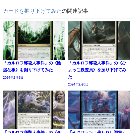
カードを掘り下げてみた
の関連記事
「カルロフ邸殺人事件」の《陰
「カルロフ邸殺人事件」の《ひ
湿な根》を掘り下げてみた
よっこ捜査員》を掘り下げてみ
た
2024年2月9日
2024年2月8日
「カルロフ邸殺人事件」の《そ
「イクサラン：失われし洞窟」