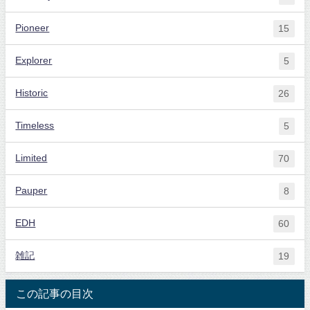
Pioneer
15
Explorer
5
Historic
26
Timeless
5
Limited
70
Pauper
8
EDH
60
雑記
19
この記事の目次