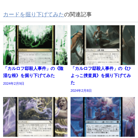
カードを掘り下げてみた
の関連記事
「カルロフ邸殺人事件」の《陰
「カルロフ邸殺人事件」の《ひ
湿な根》を掘り下げてみた
よっこ捜査員》を掘り下げてみ
た
2024年2月9日
2024年2月8日