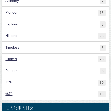
Alchemy
7
Pioneer
15
Explorer
5
Historic
26
Timeless
5
Limited
70
Pauper
8
EDH
60
雑記
19
この記事の目次