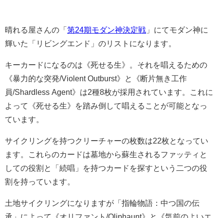
晴れる屋さんの「
第24期モダン神決定戦
」にてモダン神に
輝いた「リビングエンド」のリストになります。
キーカードになるのは《死せる生》。それを唱えるための
《暴力的な突発/Violent Outburst》と《断片無き工作
員/Shardless Agent》は2種8枚が採用されています。これに
よって《死せる生》を踏み倒して唱えることが可能となっ
ています。
サイクリングを持つクリーチャーの枚数は22枚となってい
ます。これらのカードは墓地から蘇生されるファッティと
しての役割と「続唱」を持つカードを探すという二つの役
割を持っています。
土地サイクリングになりますが「指輪物語：中つ国の伝
承」によって《オリファント/Oliphaunt》と《気前のよいエ