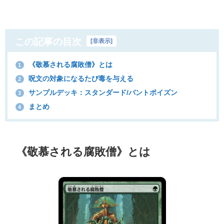
この記事の目次
[
非表示
]
《敬慕される腐敗僧》とは
1
呪文の対象になるたび毒を与える
2
サンプルデッキ：スタンダード/バントポイズン
3
まとめ
4
《敬慕される腐敗僧》とは