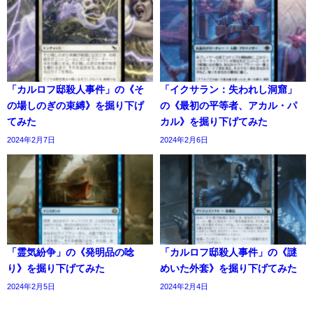
「カルロフ邸殺人事件」の《そ
「イクサラン：失われし洞窟」
の場しのぎの束縛》を掘り下げ
の《最初の平等者、アカル・パ
てみた
カル》を掘り下げてみた
2024年2月7日
2024年2月6日
「霊気紛争」の《発明品の唸
「カルロフ邸殺人事件」の《謎
り》を掘り下げてみた
めいた外套》を掘り下げてみた
2024年2月5日
2024年2月4日