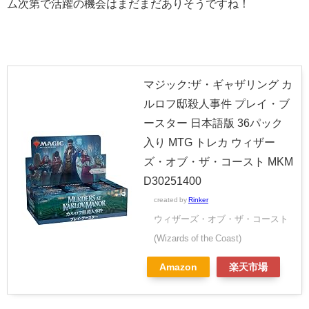
ム次第で活躍の機会はまだまだありそうですね！
マジック:ザ・ギャザリング カ
ルロフ邸殺人事件 プレイ・ブ
ースター 日本語版 36パック
入り MTG トレカ ウィザー
ズ・オブ・ザ・コースト MKM
D30251400
created by
Rinker
ウィザーズ・オブ・ザ・コースト
(Wizards of the Coast)
Amazon
楽天市場