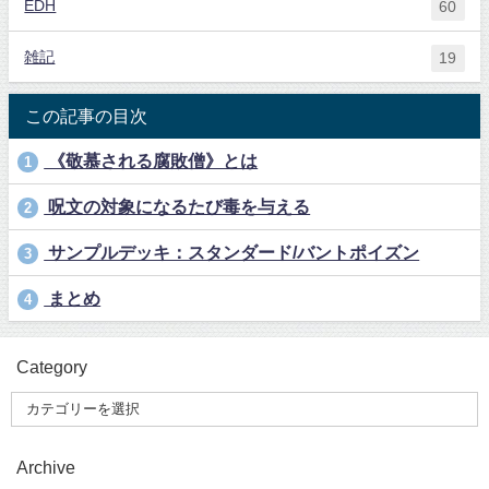
EDH
60
雑記
19
この記事の目次
《敬慕される腐敗僧》とは
1
呪文の対象になるたび毒を与える
2
サンプルデッキ：スタンダード/バントポイズン
3
まとめ
4
Category
Archive