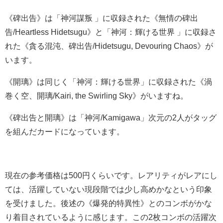
《碑出告》は「神河謀叛 」に収録された《無情の碑出
告/Heartless Hidetsugu》と「神河：輝ける世界 」に収録さ
れた《貪る混沌、碑出告/Hidetsugu, Devouring Chaos》が
います。
《開璃》は同じく「神河：輝ける世界」に収録された《渦
巻く空、開璃/Kairi, the Swirling Sky》がいますね。
《碑出告と開璃》は「神河/Kamigawa」次元の2人がタッグ
を組んだカードになっています。
現在の参考価格は500円くらいです。レアリティがレアにし
ては、活躍していない現段階では少し高めかなという印象
を受けました。後述の《爆発的特異性》とのコンボがかな
り着目されているように感じます。この2枚コンボの活躍次