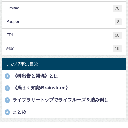
Limited
70
Pauper
8
EDH
60
雑記
19
この記事の目次
《碑出告と開璃》とは
1
《渦まく知識/Brainstorm》
2
ライブラリートップでライフルーズ＆踏み倒し
3
まとめ
4