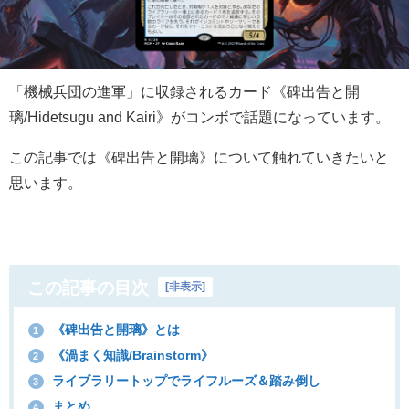
「機械兵団の進軍」に収録されるカード《碑出告と開
璃/Hidetsugu and Kairi》がコンボで話題になっています。
この記事では《碑出告と開璃》について触れていきたいと
思います。
この記事の目次
[
非表示
]
《碑出告と開璃》とは
1
《渦まく知識/Brainstorm》
2
ライブラリートップでライフルーズ＆踏み倒し
3
まとめ
4