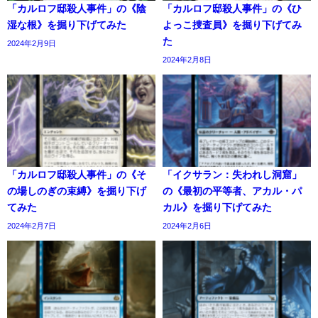
「カルロフ邸殺人事件」の《陰
「カルロフ邸殺人事件」の《ひ
湿な根》を掘り下げてみた
よっこ捜査員》を掘り下げてみ
た
2024年2月9日
2024年2月8日
「カルロフ邸殺人事件」の《そ
「イクサラン：失われし洞窟」
の場しのぎの束縛》を掘り下げ
の《最初の平等者、アカル・パ
てみた
カル》を掘り下げてみた
2024年2月7日
2024年2月6日