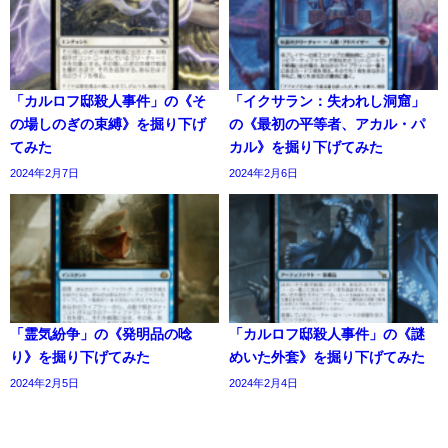
「カルロフ邸殺人事件」の《そ
「イクサラン：失われし洞窟」
の場しのぎの束縛》を掘り下げ
の《最初の平等者、アカル・パ
てみた
カル》を掘り下げてみた
2024年2月7日
2024年2月6日
「霊気紛争」の《発明品の唸
「カルロフ邸殺人事件」の《謎
り》を掘り下げてみた
めいた外套》を掘り下げてみた
2024年2月5日
2024年2月4日