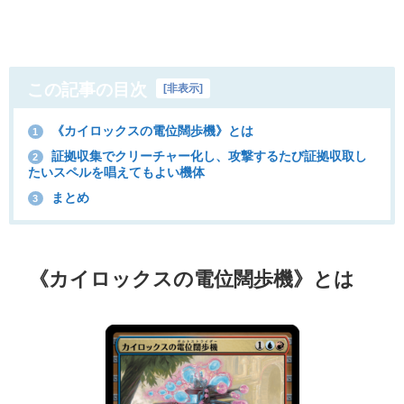
この記事の目次
[
非表示
]
《カイロックスの電位闊歩機》とは
1
証拠収集でクリーチャー化し、攻撃するたび証拠収取し
2
たいスペルを唱えてもよい機体
まとめ
3
《カイロックスの電位闊歩機》とは