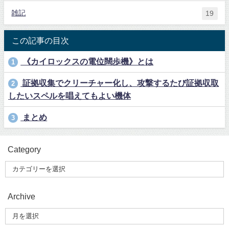
雑記
19
この記事の目次
《カイロックスの電位闊歩機》とは
1
証拠収集でクリーチャー化し、攻撃するたび証拠収取
2
したいスペルを唱えてもよい機体
まとめ
3
Category
Archive