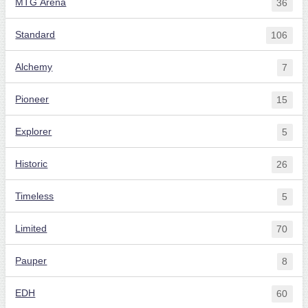
MTG Arena
36
Standard
106
Alchemy
7
Pioneer
15
Explorer
5
Historic
26
Timeless
5
Limited
70
Pauper
8
EDH
60