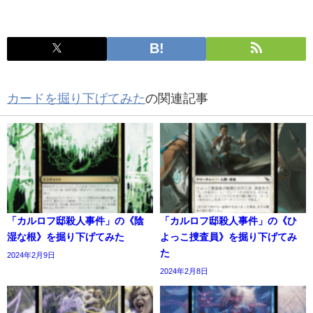
カードを掘り下げてみた
の関連記事
「カルロフ邸殺人事件」の《陰
「カルロフ邸殺人事件」の《ひ
湿な根》を掘り下げてみた
よっこ捜査員》を掘り下げてみ
た
2024年2月9日
2024年2月8日