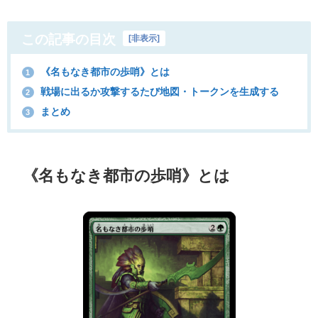
この記事の目次
[
非表示
]
《名もなき都市の歩哨》とは
1
戦場に出るか攻撃するたび地図・トークンを生成する
2
まとめ
3
《名もなき都市の歩哨》とは