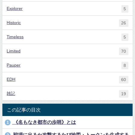
Explorer
5
Historic
26
Timeless
5
Limited
70
Pauper
8
EDH
60
雑記
19
この記事の目次
《名もなき都市の歩哨》とは
1
戦場に出るか攻撃するたび地図・トークンを生成する