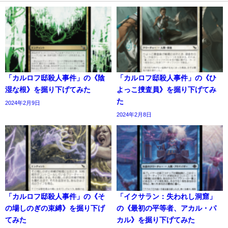
「カルロフ邸殺人事件」の《陰
「カルロフ邸殺人事件」の《ひ
湿な根》を掘り下げてみた
よっこ捜査員》を掘り下げてみ
た
2024年2月9日
2024年2月8日
「カルロフ邸殺人事件」の《そ
「イクサラン：失われし洞窟」
の場しのぎの束縛》を掘り下げ
の《最初の平等者、アカル・パ
てみた
カル》を掘り下げてみた