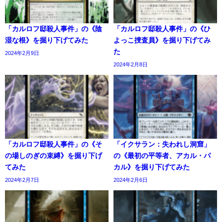
「カルロフ邸殺人事件」の《陰
「カルロフ邸殺人事件」の《ひ
湿な根》を掘り下げてみた
よっこ捜査員》を掘り下げてみ
た
2024年2月9日
2024年2月8日
「カルロフ邸殺人事件」の《そ
「イクサラン：失われし洞窟」
の場しのぎの束縛》を掘り下げ
の《最初の平等者、アカル・パ
てみた
カル》を掘り下げてみた
2024年2月7日
2024年2月6日