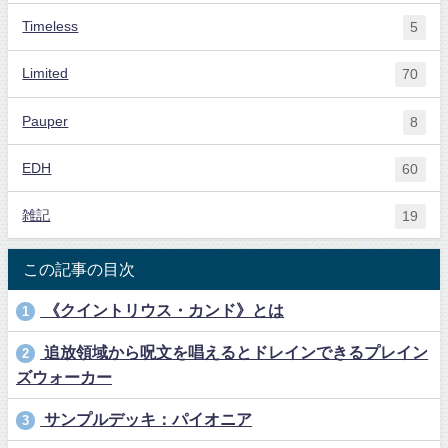
Timeless
5
Limited
70
Pauper
8
EDH
60
雑記
19
この記事の目次
《クイントリウス・カンド》とは
1
追放領域から呪文を唱えるとドレインできるプレイン
2
ズウォーカー
サンプルデッキ：パイオニア
3