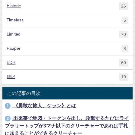
Historic
26
Timeless
5
Limited
70
Pauper
8
EDH
60
雑記
19
この記事の目次
《勇敢な旅人、ケラン》とは
1
出来事で地図・トークンを出し、攻撃するたびにライ
2
ブラリートップが3マナ以下のクリーチャーであれば手札
に加えることができるクリーチャー