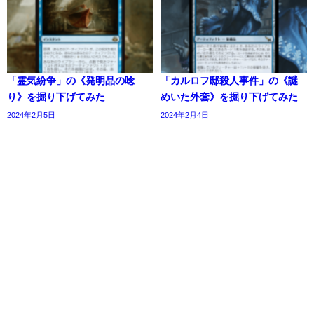
「霊気紛争」の《発明品の唸
「カルロフ邸殺人事件」の《謎
り》を掘り下げてみた
めいた外套》を掘り下げてみた
2024年2月5日
2024年2月4日