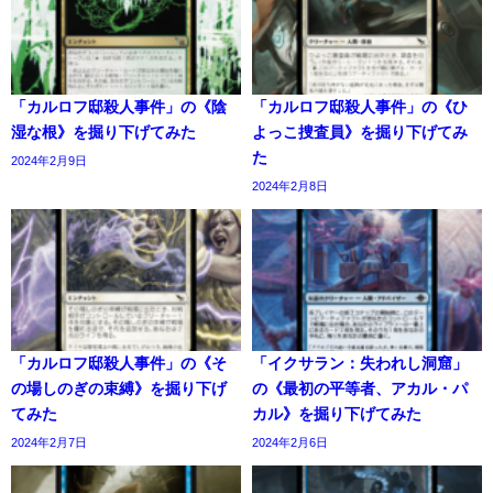
「カルロフ邸殺人事件」の《陰
「カルロフ邸殺人事件」の《ひ
湿な根》を掘り下げてみた
よっこ捜査員》を掘り下げてみ
た
2024年2月9日
2024年2月8日
「カルロフ邸殺人事件」の《そ
「イクサラン：失われし洞窟」
の場しのぎの束縛》を掘り下げ
の《最初の平等者、アカル・パ
てみた
カル》を掘り下げてみた
2024年2月7日
2024年2月6日