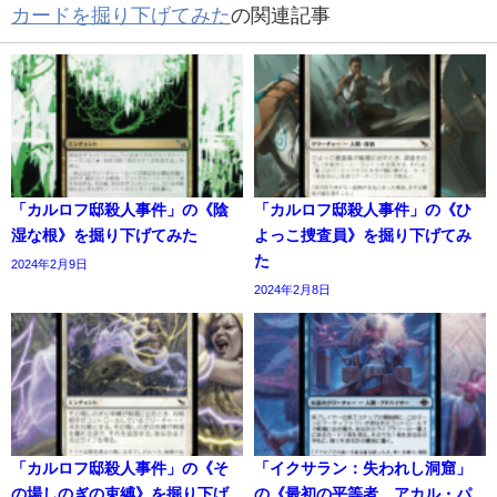
カードを掘り下げてみた
の関連記事
「カルロフ邸殺人事件」の《陰
「カルロフ邸殺人事件」の《ひ
湿な根》を掘り下げてみた
よっこ捜査員》を掘り下げてみ
た
2024年2月9日
2024年2月8日
「カルロフ邸殺人事件」の《そ
「イクサラン：失われし洞窟」
の場しのぎの束縛》を掘り下げ
の《最初の平等者、アカル・パ