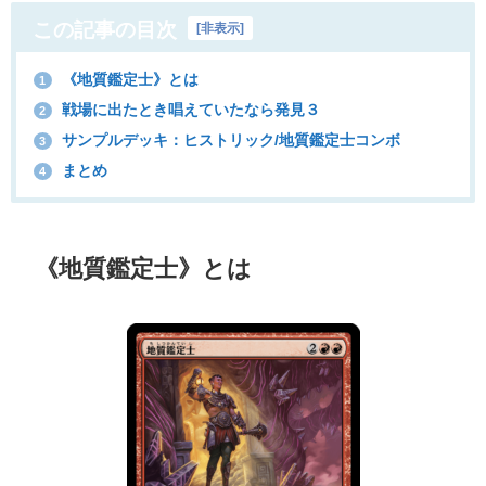
この記事の目次
[
非表示
]
《地質鑑定士》とは
1
戦場に出たとき唱えていたなら発見３
2
サンプルデッキ：ヒストリック/地質鑑定士コンボ
3
まとめ
4
《地質鑑定士》とは