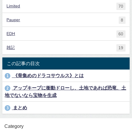
Limited
70
Pauper
8
EDH
60
雑記
19
この記事の目次
《骨集めのドラコサウルス》とは
1
アップキープに衝動ドローし、土地であれば恐竜、土
2
地でないなら宝物を生成
まとめ
3
Category