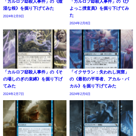
「カルロフ邸殺人事件」の《陰
「カルロフ邸殺人事件」の《ひ
湿な根》を掘り下げてみた
よっこ捜査員》を掘り下げてみ
た
2024年2月9日
2024年2月8日
「カルロフ邸殺人事件」の《そ
「イクサラン：失われし洞窟」
の場しのぎの束縛》を掘り下げ
の《最初の平等者、アカル・パ
てみた
カル》を掘り下げてみた
2024年2月7日
2024年2月6日