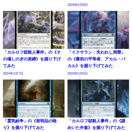
2024年2月8日
「カルロフ邸殺人事件」の《そ
「イクサラン：失われし洞窟」
の場しのぎの束縛》を掘り下げ
の《最初の平等者、アカル・パ
てみた
カル》を掘り下げてみた
2024年2月7日
2024年2月6日
「霊気紛争」の《発明品の唸
「カルロフ邸殺人事件」の《謎
り》を掘り下げてみた
めいた外套》を掘り下げてみた