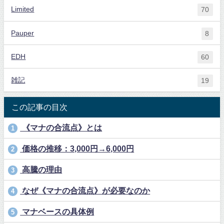
Limited
70
Pauper
8
EDH
60
雑記
19
この記事の目次
《マナの合流点》とは
1
価格の推移：3,000円→6,000円
2
高騰の理由
3
なぜ《マナの合流点》が必要なのか
4
マナベースの具体例
5