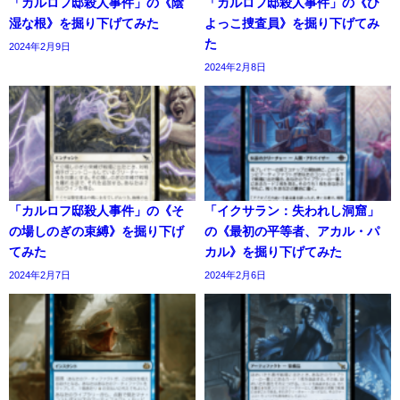
「カルロフ邸殺人事件」の《陰
「カルロフ邸殺人事件」の《ひ
湿な根》を掘り下げてみた
よっこ捜査員》を掘り下げてみ
た
2024年2月9日
2024年2月8日
「カルロフ邸殺人事件」の《そ
「イクサラン：失われし洞窟」
の場しのぎの束縛》を掘り下げ
の《最初の平等者、アカル・パ
てみた
カル》を掘り下げてみた
2024年2月7日
2024年2月6日