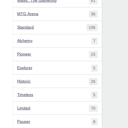
Magic: The Gathering
41
MTG Arena
36
Standard
106
Alchemy
7
Pioneer
15
Explorer
5
Historic
26
Timeless
5
Limited
70
Pauper
8