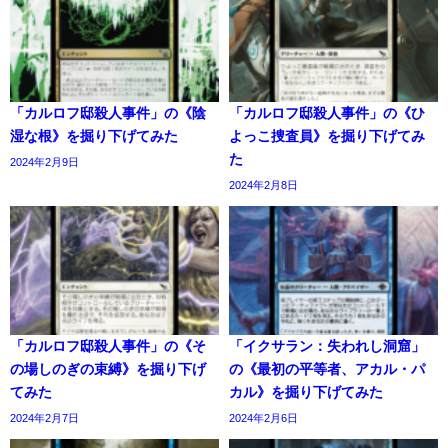
「カルロフ邸殺人事件」の《陰
「カルロフ邸殺人事件」の《ひ
湿な根》を掘り下げてみた
よっこ捜査員》を掘り下げてみ
た
2024年2月9日
2024年2月8日
「カルロフ邸殺人事件」の《そ
「イクサラン：失われし洞窟」
の場しのぎの束縛》を掘り下げ
の《最初の平等者、アカル・パ
てみた
カル》を掘り下げてみた
2024年2月7日
2024年2月6日