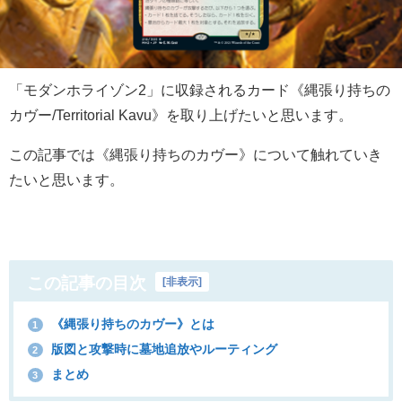
「モダンホライゾン2」に収録されるカード《縄張り持ちの
カヴー/Territorial Kavu》を取り上げたいと思います。
この記事では《縄張り持ちのカヴー》について触れていき
たいと思います。
この記事の目次
[
非表示
]
《縄張り持ちのカヴー》とは
1
版図と攻撃時に墓地追放やルーティング
2
まとめ
3