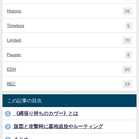
Historic
26
Timeless
5
Limited
70
Pauper
8
EDH
60
雑記
19
この記事の目次
《縄張り持ちのカヴー》とは
1
版図と攻撃時に墓地追放やルーティング
2