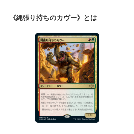
《縄張り持ちのカヴー》とは