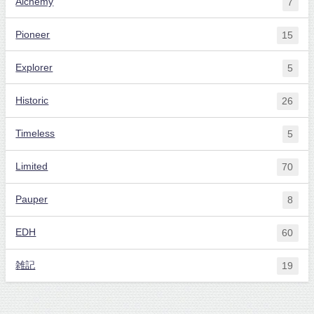
Alchemy
7
Pioneer
15
Explorer
5
Historic
26
Timeless
5
Limited
70
Pauper
8
EDH
60
雑記
19