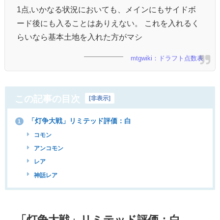
1点,いかなる状況においても、メインにもサイドボ
ード後にも入ることはありえない。 これを入れるく
らいなら基本土地を入れた方がマシ
mtgwiki：ドラフト点数表
この記事の目次
[
非表示
]
「灯争大戦」リミテッド評価：白
1
コモン
アンコモン
レア
神話レア
「灯争大戦」リミテッド評価：白