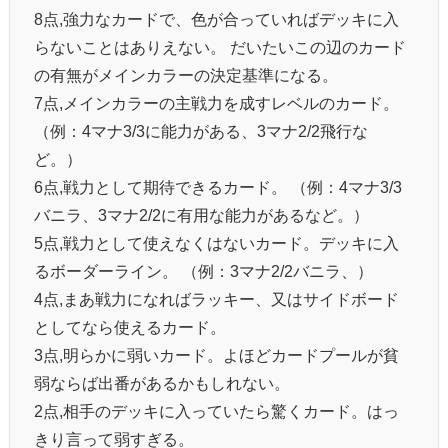
8点,強力なカードで、色が合っていればデッキに入
らないことはありえない。 だいたいこの辺のカード
の有無がメインカラーの決定基準になる。
7点,メインカラーの主戦力を成すレベルのカード。
（例：4マナ3/3に能力がある、3マナ2/2飛行な
ど。）
6点,戦力として期待できるカード。 （例：4マナ3/3
バニラ、3マナ2/2に有用な能力があるなど。）
5点,戦力として使えなくはないカード。デッキに入
るボーダーライン。 （例：3マナ2/2バニラ、）
4点,まあ戦力になればラッキー、又はサイドボード
としてなら使えるカード。
3点,明らかに弱いカード。よほどカードプールが貧
弱ならば出番があるかもしれない。
2点,相手のデッキに入っていたら驚くカード。はっ
きり言って弱すぎる。