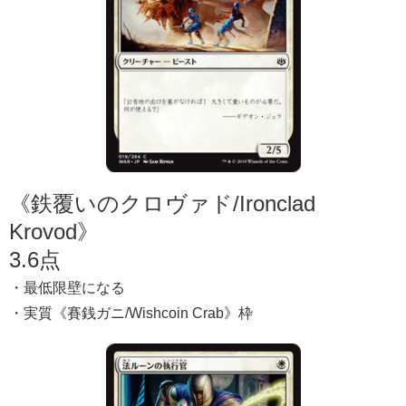
《鉄覆いのクロヴァド/Ironclad
Krovod》
3.6点
・最低限壁になる
・実質《賽銭ガニ/Wishcoin Crab》枠