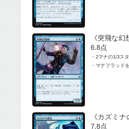
《突飛な幻想家/E
6.8点
・2マナの1/3
・マナフラッド
《カズミナの変成
7.8点