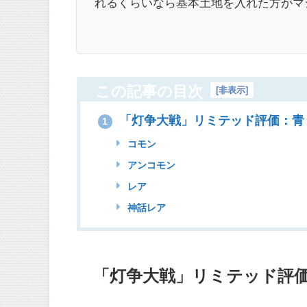
れるくらいなら基本土地を入れた方がマ
この記事の目次
[
非表示
]
「灯争大戦」リミテッド評価：青
1
コモン
アンコモン
レア
神話レア
「灯争大戦」リミテッド評