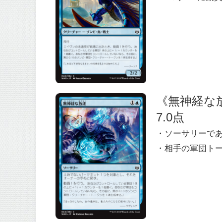
《無神経な放逐/C
7.0点
・ソーサリーで
・相手の軍団ト