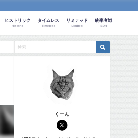
ヒストリック
タイムレス
リミテッド
統率者戦
Historic
Timeless
Limited
EDH
くーん