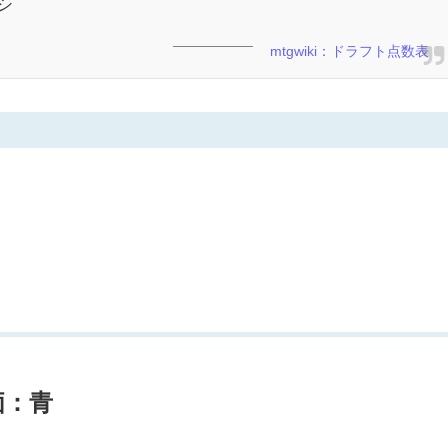
シ
mtgwiki：ドラフト点数表
価：青