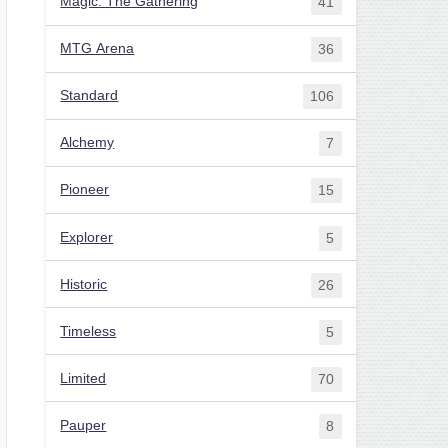
Magic: The Gathering
41
MTG Arena
36
Standard
106
Alchemy
7
Pioneer
15
Explorer
5
Historic
26
Timeless
5
Limited
70
Pauper
8