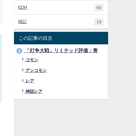
EDH
60
雑記
19
この記事の目次
「灯争大戦」リミテッド評価：青
1
コモン
アンコモン
レア
神話レア