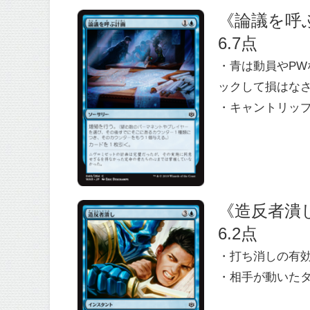
《論議を呼ぶ計画
6.7点
・青は動員やP
ックして損はな
・キャントリッ
《造反者潰し/C
6.2点
・打ち消しの有
・相手が動いた