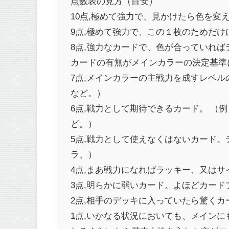
点数表の見方（目安）
10点,極めて強力で、見かけたら色を変
9点,極めて強力で、この１枚のためだ
8点,強力なカードで、色が合っていれば
カードの有無がメインカラーの決定基準
7点,メインカラーの主戦力を成すレベルの
など。）
6点,戦力として期待できるカード。 （例：
ど。）
5点,戦力として使えなくはないカード。デ
ラ、）
4点,まあ戦力になればラッキー、又は
3点,明らかに弱いカード。よほどカー
2点,相手のデッキに入っていたら驚く
1点,いかなる状況においても、メインに