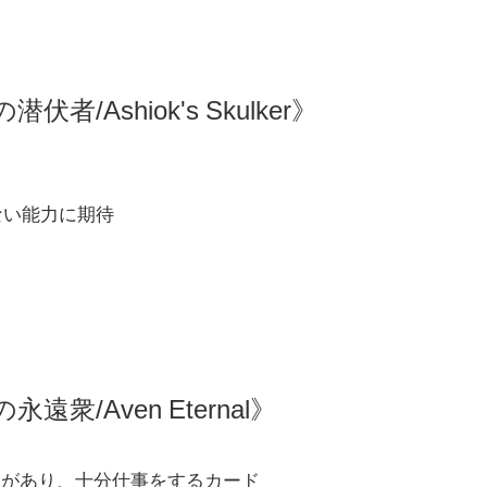
者/Ashiok's Skulker》
ない能力に期待
遠衆/Aven Eternal》
動員があり、十分仕事をするカード