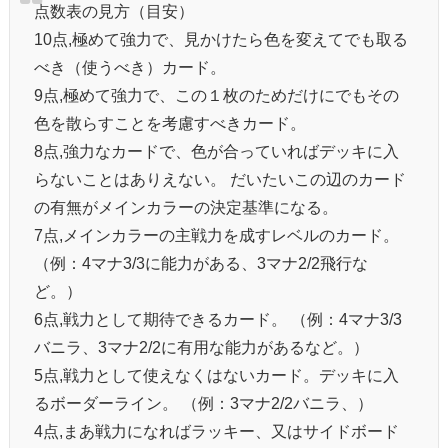
点数表の見方（目安）
10点,極めて強力で、見かけたら色を変えてでも取る
べき（使うべき）カード。
9点,極めて強力で、この１枚のためだけにでもその
色を散らすことを考慮すべきカード。
8点,強力なカードで、色が合っていればデッキに入
らないことはありえない。 だいたいこの辺のカード
の有無がメインカラーの決定基準になる。
7点,メインカラーの主戦力を成すレベルのカード。
（例：4マナ3/3に能力がある、3マナ2/2飛行な
ど。）
6点,戦力として期待できるカード。 （例：4マナ3/3
バニラ、3マナ2/2に有用な能力があるなど。）
5点,戦力として使えなくはないカード。デッキに入
るボーダーライン。 （例：3マナ2/2バニラ、）
4点,まあ戦力になればラッキー、又はサイドボード