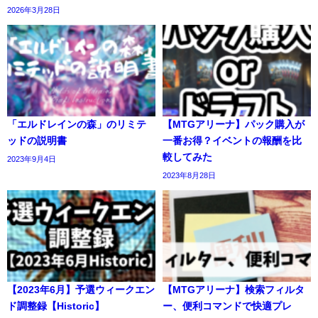
2026年3月28日
「エルドレインの森」のリミテ
【MTGアリーナ】パック購入が
ッドの説明書
一番お得？イベントの報酬を比
較してみた
2023年9月4日
2023年8月28日
【2023年6月】予選ウィークエン
【MTGアリーナ】検索フィルタ
ド調整録【Historic】
ー、便利コマンドで快適プレ