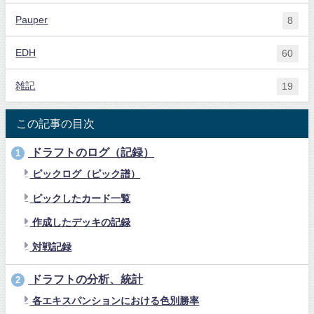
Pauper
8
EDH
60
雑記
19
この記事の目次
ドラフトのログ（記録）
1
ピックログ（ピック譜）
ピックしたカード一覧
作成したデッキの記録
対戦記録
ドラフトの分析、統計
2
各エキスパンションにおける色別勝率