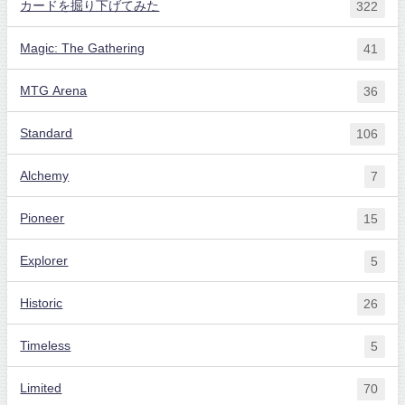
カードを掘り下げてみた
322
Magic: The Gathering
41
MTG Arena
36
Standard
106
Alchemy
7
Pioneer
15
Explorer
5
Historic
26
Timeless
5
Limited
70