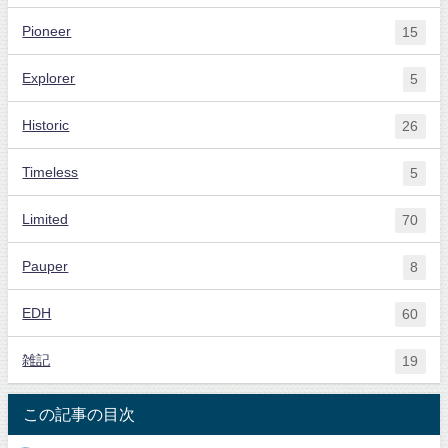
Pioneer
15
Explorer
5
Historic
26
Timeless
5
Limited
70
Pauper
8
EDH
60
雑記
19
この記事の目次