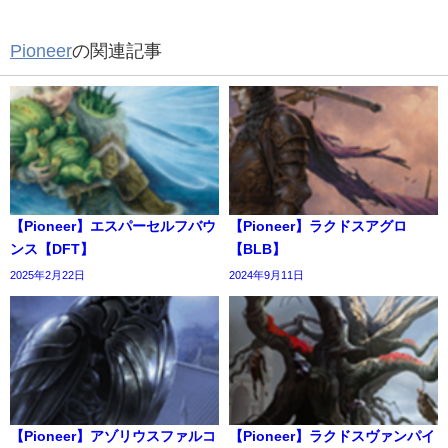
Pioneer
の関連記事
【Pioneer】エスパーセルフバウ
【Pioneer】ラクドスアグロ
ンス【DFT】
【BLB】
2025年2月22日
2024年9月11日
【Pioneer】アゾリウスファルコ
【Pioneer】ラクドスヴァンパイ