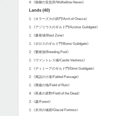
4:《狼柳の安息所/Wolfwillow Haven》
Lands (40)
1:《オラーズカの拱門/Arch of Orazca》
1:《アゾリウスのギルド門/Azorius Guildgate》
1:《爆発域/Blast Zone》
1:《ボロスのギルド門/Boros Guildgate》
2:《繁殖池/Breeding Pool》
1:《ヴァントレス城/Castle Vantress》
1:《ディミーアのギルド門/Dimir Guildgate》
2:《寓話の小道/Fabled Passage》
1:《廃墟の地/Field of Ruin》
4:《死者の原野/Field of the Dead》
2:《森/Forest》
1:《氷河の城砦/Glacial Fortress》