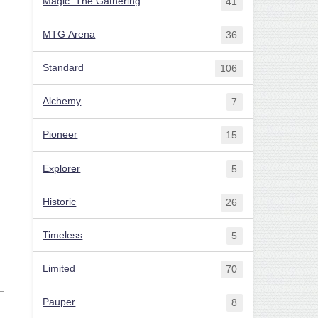
Magic: The Gathering
41
MTG Arena
36
Standard
106
Alchemy
7
Pioneer
15
Explorer
5
Historic
26
Timeless
5
Limited
70
Pauper
8