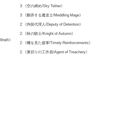
3:《空の縛め/Sky Tether》
3:《翻弄する魔道士/Meddling Mage》
2:《拘留代理人/Deputy of Detention》
2:《秋の騎士/Knight of Autumn》
Wrath》
2:《機を見た援軍/Timely Reinforcements》
2:《裏切りの工作員/Agent of Treachery》