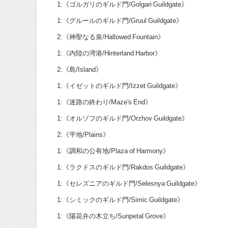
1:《ゴルガリのギルド門/Golgari Guildgate》
1:《グルールのギルド門/Gruul Guildgate》
2:《神聖なる泉/Hallowed Fountain》
1:《内陸の湾港/Hinterland Harbor》
2:《島/Island》
1:《イゼットのギルド門/Izzet Guildgate》
1:《迷路の終わり/Maze's End》
1:《オルゾフのギルド門/Orzhov Guildgate》
2:《平地/Plains》
1:《調和の公有地/Plaza of Harmony》
1:《ラクドスのギルド門/Rakdos Guildgate》
1:《セレズニアのギルド門/Selesnya Guildgate》
1:《シミックのギルド門/Simic Guildgate》
1:《陽花弁の木立ち/Sunpetal Grove》