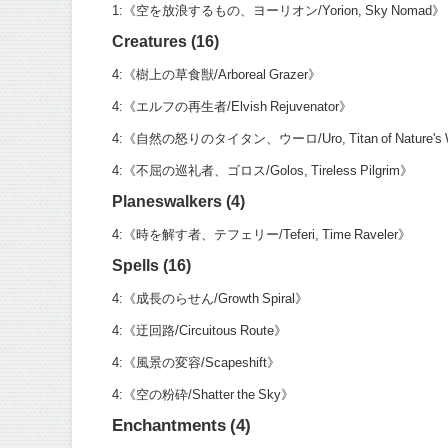
1:《空を放浪するもの、ヨーリオン/Yorion, Sky Nomad》
Creatures (16)
4:《樹上の草食獣/Arboreal Grazer》
4:《エルフの再生者/Elvish Rejuvenator》
4:《自然の怒りのタイタン、ウーロ/Uro, Titan of Nature's 
4:《不屈の巡礼者、ゴロス/Golos, Tireless Pilgrim》
Planeswalkers (4)
4:《時を解す者、テフェリー/Teferi, Time Raveler》
Spells (16)
4:《成長のらせん/Growth Spiral》
4:《迂回路/Circuitous Route》
4:《風景の変容/Scapeshift》
4:《空の粉砕/Shatter the Sky》
Enchantments (4)