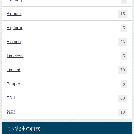
Pioneer
15
Explorer
5
Historic
26
Timeless
5
Limited
70
Pauper
8
EDH
60
雑記
19
この記事の目次