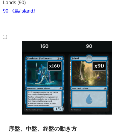
Lands (90)
90:《島/Island》
序盤、中盤、終盤の動き方